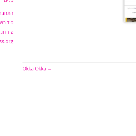
כלים
התחבר
פיד רשו
פיד תגו
ss.org
← Okka Okka