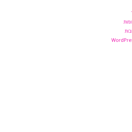
מות
בות
WordPre