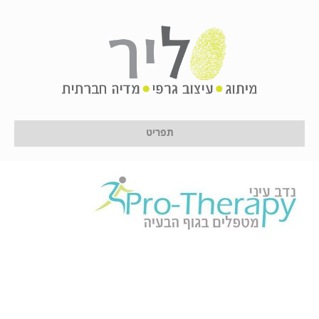
13
על ידי
לירון לן
|
16 בינואר 2017
תפריט