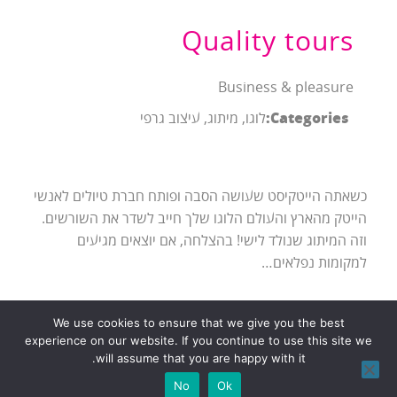
Quality tours
Business & pleasure
Categories:
לוגו, מיתוג, עיצוב גרפי
כשאתה הייטקיסט שעושה הסבה ופותח חברת טיולים לאנשי
הייטק מהארץ והעולם הלוגו שלך חייב לשדר את השורשים.
וזה המיתוג שנולד לישי! בהצלחה, אם יוצאים מגיעים
למקומות נפלאים…
We use cookies to ensure that we give you the best
experience on our website. If you continue to use this site we
הצהרת נגישות
הצהרת פרטיות (Privacy Policy)
will assume that you are happy with it.
No
Ok
אפ - פתרונות אינטרנט לעסקים |
בניית אתרים