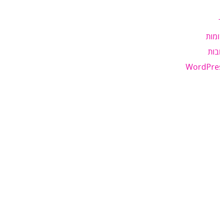
מות
בות
WordPre