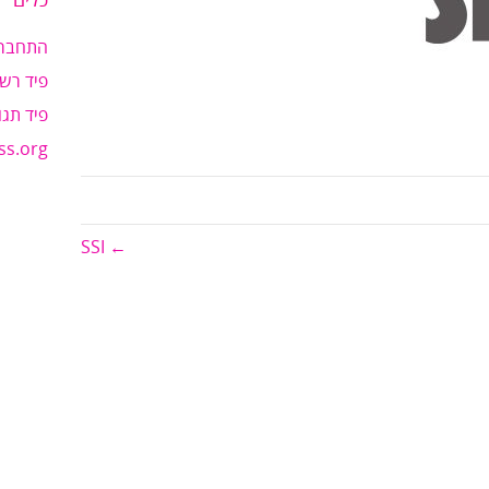
כלים
התחבר
פיד רשו
פיד תגו
ss.org
← SSI