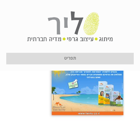
twinstab5
על ידי
לירון לן
|
11 בינואר 2017
תפריט