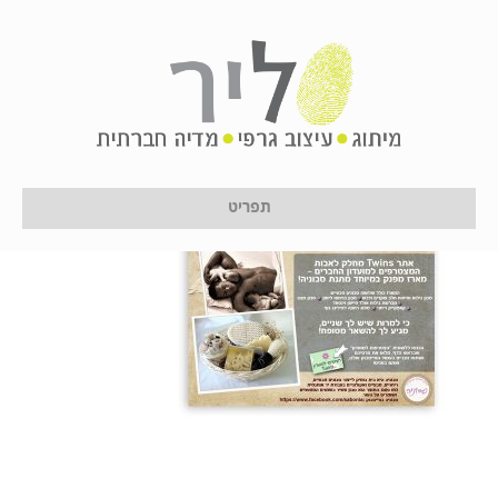
twinstab7
על ידי
לירון לן
|
11 בינואר 2017
תפריט