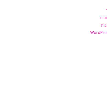
מות
בות
WordPre