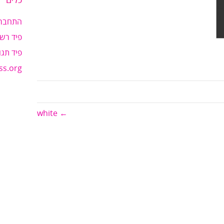
כלים
התחבר
פיד רשו
פיד תגו
ss.org
← white