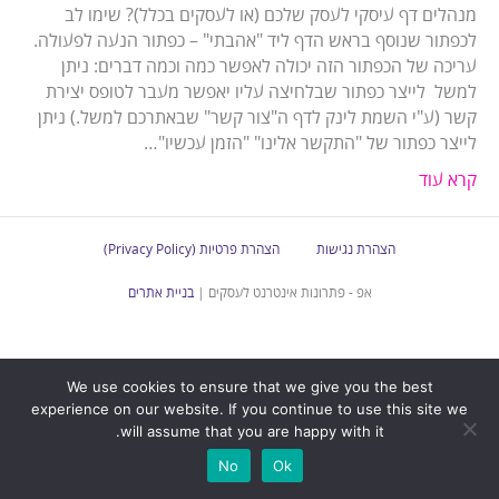
מנהלים דף עיסקי לעסק שלכם (או לעסקים בכלל)? שימו לב
לכפתור שנוסף בראש הדף ליד "אהבתי" – כפתור הנעה לפעולה.
עריכה של הכפתור הזה יכולה לאפשר כמה וכמה דברים: ניתן
למשל לייצר כפתור שבלחיצה עליו יאפשר מעבר לטופס יצירת
קשר (ע"י השמת לינק לדף ה"צור קשר" שבאתרכם למשל.) ניתן
לייצר כפתור של "התקשר אלינו" "הזמן עכשיו"…
קרא עוד
הצהרת נגישות
הצהרת פרטיות (Privacy Policy)
אפ - פתרונות אינטרנט לעסקים |
בניית אתרים
We use cookies to ensure that we give you the best
experience on our website. If you continue to use this site we
will assume that you are happy with it.
No
Ok