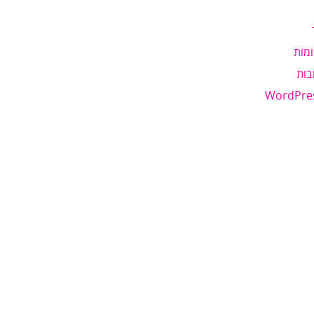
מות
בות
WordPre