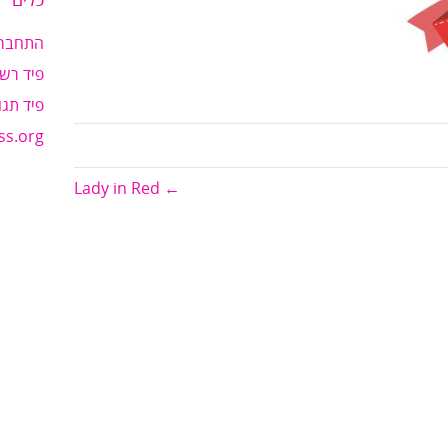
כלים
התחבר
פיד רשו
פיד תגו
ss.org
← Lady in Red